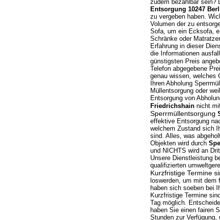
zudem bezahlbar sein? D
Entsorgung 10247 Berl
zu vergeben haben. Wicht
Volumen der zu entsorge
Sofa, um ein Ecksofa, 
Schränke oder Matratzen
Erfahrung in dieser Dien
die Informationen ausfa
günstigsten Preis ange
Telefon abgegebene Preis
genau wissen, welches G
Ihren Abholung Sperrmüll
Müllentsorgung oder weil
Entsorgung von Abholun
Friedrichshain
nicht mi
Sperrmüllentsorgung
effektive Entsorgung nac
welchem Zustand sich Ih
sind. Alles, was abgeho
Objekten wird durch
Spe
und NICHTS wird an Dri
Unsere Dienstleistung be
qualifizierten umweltge
Kurzfristige Termine s
loswerden, um mit dem f
haben sich soeben bei I
Kurzfristige Termine si
Tag möglich. Entscheide
haben Sie einen fairen 
Stunden zur Verfügung,