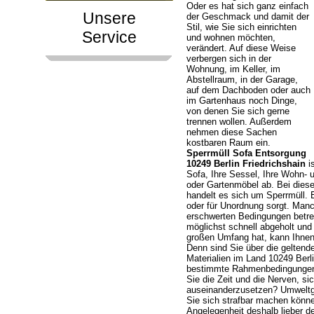
Oder es hat sich ganz einfach
Unsere
der Geschmack und damit der
Stil, wie Sie sich einrichten
Service
und wohnen möchten,
verändert. Auf diese Weise
verbergen sich in der
Wohnung, im Keller, im
Abstellraum, in der Garage,
auf dem Dachboden oder auch
im Gartenhaus noch Dinge,
von denen Sie sich gerne
trennen wollen. Außerdem
nehmen diese Sachen
kostbaren Raum ein.
Sperrmüll Sofa Entsorgung
10249 Berlin Friedrichshain
is
Sofa, Ihre Sessel, Ihre Wohn- 
oder Gartenmöbel ab. Bei die
handelt es sich um Sperrmüll. E
oder für Unordnung sorgt. Manc
erschwerten Bedingungen betret
möglichst schnell abgeholt und
großen Umfang hat, kann Ihnen
Denn sind Sie über die geltend
Materialien im Land 10249 Berl
bestimmte Rahmenbedingungen g
Sie die Zeit und die Nerven, si
auseinanderzusetzen? Umweltg
Sie sich strafbar machen könne
Angelegenheit deshalb lieber d