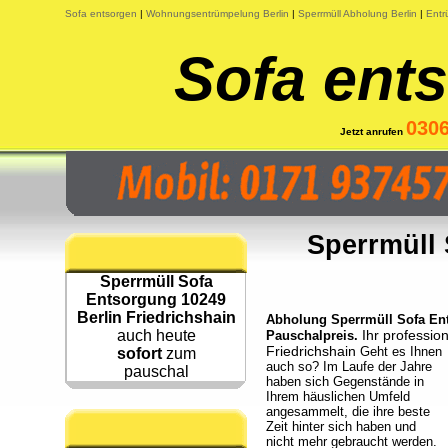
Sofa entsorgen
|
Wohnungsentrümpelung Berlin
|
Sperrmüll Abholung Berlin
|
Entr
Sofa ents
030
Jetzt anrufen
Sperrmüll 
Sperrmüll Sofa
Entsorgung 10249
Berlin Friedrichshain
Abholung Sperrmüll Sofa Ents
auch heute
Ihr professio
Pauschalpreis.
Friedrichshain
Geht es Ihnen
sofort
zum
auch so? Im Laufe der Jahre
pauschal
haben sich Gegenstände in
Ihrem häuslichen Umfeld
angesammelt, die ihre beste
Zeit hinter sich haben und
nicht mehr gebraucht werden.