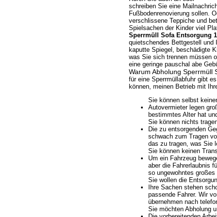
schreiben Sie eine Mailnachrich
Fußbodenrenovierung sollen. O
verschlissene Teppiche und be
Spielsachen der Kinder viel Pl
Sperrmüll Sofa Entsorgung 1
quietschendes Bettgestell und
kaputte Spiegel, beschädigte 
was Sie sich trennen müssen od
eine geringe pauschal abe Geb
Warum Abholung Sperrmüll S
für eine Sperrmüllabfuhr gibt e
können, meinen Betrieb mit Ihre
Sie können selbst keine
Autovermieter legen gro
bestimmtes Alter hat und
Sie können nichts trage
Die zu entsorgenden Gege
schwach zum Tragen von 
das zu tragen, was Sie 
Sie können keinen Trans
Um ein Fahrzeug bewegen
aber die Fahrerlaubnis fü
so ungewohntes großes 
Sie wollen die Entsorgun
Ihre Sachen stehen schon
passende Fahrer. Wir vo
übernehmen nach telefon
Sie möchten Abholung un
Die vorbereitenden Arbe