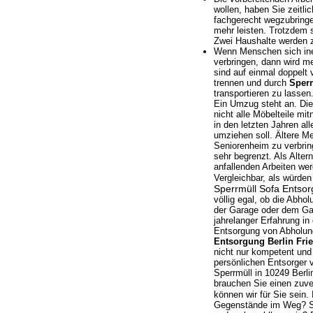
wollen, haben Sie zeitl
fachgerecht wegzubringen
mehr leisten. Trotzdem s
Zwei Haushalte werden
Wenn Menschen sich ine
verbringen, dann wird m
sind auf einmal doppelt 
trennen und durch
Sperr
transportieren zu lassen
Ein Umzug steht an. Die
nicht alle Möbelteile m
in den letzten Jahren a
umziehen soll. Ältere M
Seniorenheim zu verbring
sehr begrenzt. Als Alter
anfallenden Arbeiten wer
Vergleichbar, als würde
Sperrmüll Sofa Entsor
völlig egal, ob die Abh
der Garage oder dem Gar
jahrelanger Erfahrung i
Entsorgung von Abholung 
Entsorgung Berlin Fri
nicht nur kompetent und 
persönlichen Entsorger 
Sperrmüll in 10249 Berl
brauchen Sie einen zuve
können wir für Sie sein.
Gegenstände im Weg? Sie